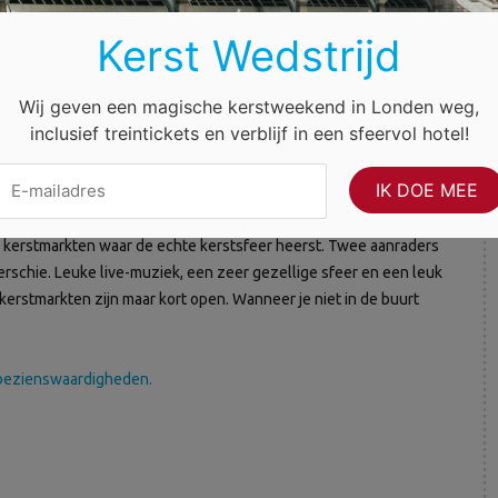
Kerst Wedstrijd
 Rotterdam heb je de keuze uit maar liefst 4 Scandinavische
 Deense en Finse kerstmarkt, allemaal met hun eigen, uniek
Wij geven een magische kerstweekend in Londen weg,
candinavische kerken, vind je uiteraard cadeautjes en
inclusief treintickets en verblijf in een sfeervol hotel!
 tijd op de kerstmarkt en ga daarna nog even shoppen! Daar is
le kerstmarkten waar de echte kerstsfeer heerst. Twee aanraders
erschie. Leuke live-muziek, een zeer gezellige sfeer en een leuk
kerstmarkten zijn maar kort open. Wanneer je niet in de buurt
 bezienswaardigheden.