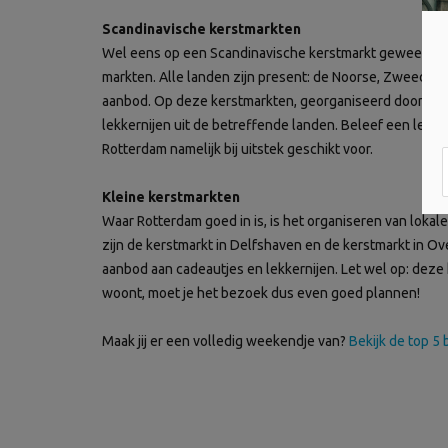
Scandinavische kerstmarkten
Wel eens op een Scandinavische kerstmarkt geweest? In
markten. Alle landen zijn present: de Noorse, Zweedse,
aanbod. Op deze kerstmarkten, georganiseerd door de S
lekkernijen uit de betreffende landen. Beleef een leuke
Rotterdam namelijk bij uitstek geschikt voor.
Kleine kerstmarkten
Waar Rotterdam goed in is, is het organiseren van loka
zijn de kerstmarkt in Delfshaven en de kerstmarkt in Ov
aanbod aan cadeautjes en lekkernijen. Let wel op: deze 
woont, moet je het bezoek dus even goed plannen!
Maak jij er een volledig weekendje van?
Bekijk de top 5