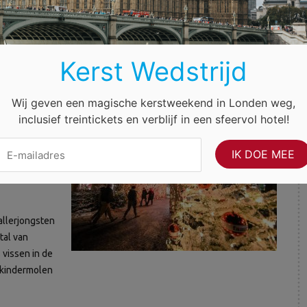
Kerst Wedstrijd
Wij geven een magische kerstweekend in Londen weg,
inclusief treintickets en verblijf in een sfeervol hotel!
t een magisch
outen chalets
bracht. De
erstbomen,
allerjongsten
tal van
 vissen in de
e kindermolen