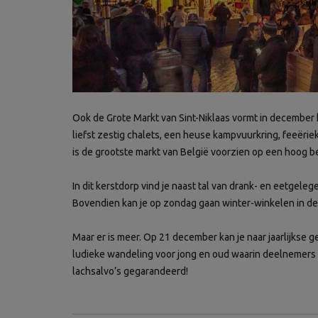
Ook de Grote Markt van Sint-Niklaas vormt in december 
liefst zestig chalets, een heuse kampvuurkring, feeërie
is de grootste markt van België voorzien op een hoog 
In dit kerstdorp vind je naast tal van drank- en eetgel
Bovendien kan je op zondag gaan winter-winkelen in de st
Maar er is meer. Op 21 december kan je naar jaarlijkse g
ludieke wandeling voor jong en oud waarin deelnemers 
lachsalvo’s gegarandeerd!