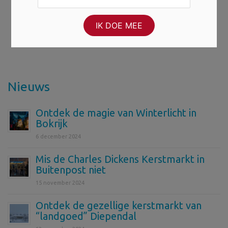
Nieuws
Ontdek de magie van Winterlicht in
Bokrijk
6 december 2024
Mis de Charles Dickens Kerstmarkt in
Buitenpost niet
15 november 2024
Ontdek de gezellige kerstmarkt van
“landgoed” Diependal