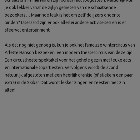
schaatsen? Prima! Noren zijn echter niet toegestaan. Natuurlijk kun
je ook lekker vanaf de zijlijn genieten van de schaatsende
bezoekers… Maar hoe leuk is het om zelf de ijzers onder te
binden? Uiteraard zijn er ook allerlei andere activiteiten en is er
sfeervol entertainment.
Als dat nog niet genoeg is, kun je ook het fameuze wintercircus van
Arlette Hanson bezoeken; een modern theatercircus van deze tijd.
Een circustheaterspektakel voor het gehele gezin met leuke acts
en internationale topartiesten. Vervolgens wordt de avond
natuurlijk afgesloten met een heerlijk drankje (of stiekem een paar
extra) in de Skibar. Dat wordt lekker zingen en feesten met z’n
allen!