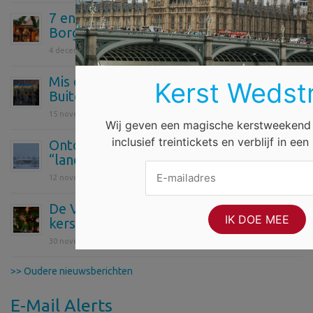
7 en 8 december Warm Winterfeest in
Borgerhout
4 december 2024
Mis de Charles Dickens Kerstmarkt in
Kerst Wedstr
Buitenpost niet
15 november 2024
Wij geven een magische kerstweekend
inclusief treintickets en verblijf in een
Ontdek de gezellige kerstmarkt van
“landgoed” Diependal
12 november 2024
De Verhulstjes komen met een eigen
kerstnummer
30 november 2023
>> Oudere nieuwsberichten
E-Mail Alerts