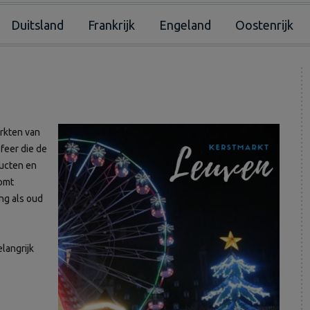
Duitsland
Frankrijk
Engeland
Oostenrijk
rkten van
sfeer die de
ducten en
komt
ng als oud
elangrijk