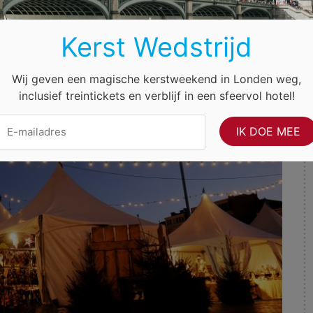
 het Herbert Hooverplein en het Ladeuzeplein, in het centrum van
Kerst Wedstrijd
Wij geven een magische kerstweekend in Londen weg,
inclusief treintickets en verblijf in een sfeervol hotel!