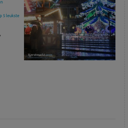
en
p 5 leukste
?