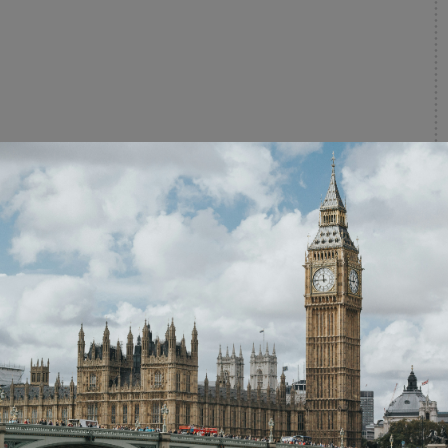
k. Zijn huisje staat op een magisch plekje in het sparrenbos.
rengen. Onze kleinste kapoentjes mogen rondjes draaien op de
verhalen.