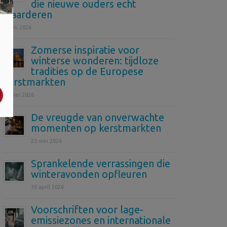
die nieuwe ouders echt
waarderen
4 juni 2026
Zomerse inspiratie voor
winterse wonderen: tijdloze
tradities op de Europese
kerstmarkten
26 mei 2026
De vreugde van onverwachte
momenten op kerstmarkten
25 mei 2026
Sprankelende verrassingen die
winteravonden opfleuren
30 april 2026
Voorschriften voor lage-
emissiezones en internationale