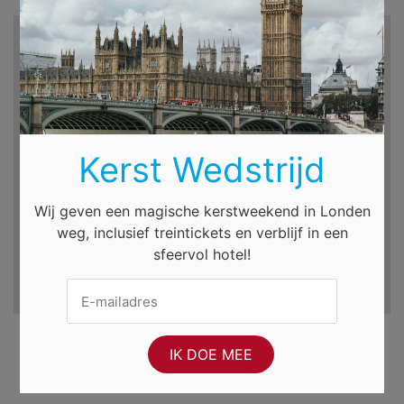
Zoek hotels en meer...
Bestemming
Incheckdatum
Uitcheckdatum
Kerst Wedstrijd
do. 6 aug. 2026
vr. 7 aug. 2026
Wij geven een magische kerstweekend in Londen
weg, inclusief treintickets en verblijf in een
sfeervol hotel!