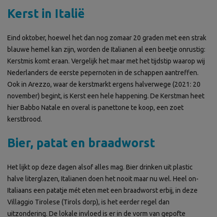
Kerst in Italië
Eind oktober, hoewel het dan nog zomaar 20 graden met een strak
blauwe hemel kan zijn, worden de Italianen al een beetje onrustig:
Kerstmis komt eraan. Vergelijk het maar met het tijdstip waarop wij
Nederlanders de eerste pepernoten in de schappen aantreffen.
Ook in Arezzo, waar de kerstmarkt ergens halverwege (2021: 20
november) begint, is Kerst een hele happening. De Kerstman heet
hier Babbo Natale en overal is panettone te koop, een zoet
kerstbrood.
Bier, patat en braadworst
Het lijkt op deze dagen alsof alles mag. Bier drinken uit plastic
halve literglazen, Italianen doen het nooit maar nu wel. Heel on-
Italiaans een patatje mét eten met een braadworst erbij, in deze
Villaggio Tirolese (Tirols dorp), is het eerder regel dan
uitzondering. De lokale invloed is er in de vorm van gepofte