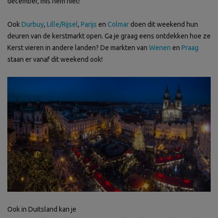
december, mis hem niet!
Ook
Durbuy
,
Lille/Rijsel
,
Parijs
en
Colmar
doen dit weekend hun
deuren van de kerstmarkt open. Ga je graag eens ontdekken hoe ze
Kerst vieren in andere landen? De markten van
Wenen
en
Praag
staan er vanaf dit weekend ook!
Ook in Duitsland kan je