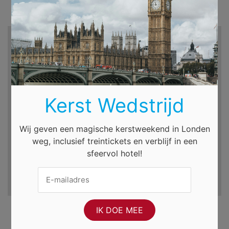
Zoek hotels en meer...
Bestemming
Kerst Wedstrijd
Incheckdatum
Uitcheckdatum
vr. 7 aug. 2026
za. 8 aug. 2026
Wij geven een magische kerstweekend in Londen
weg, inclusief treintickets en verblijf in een
sfeervol hotel!