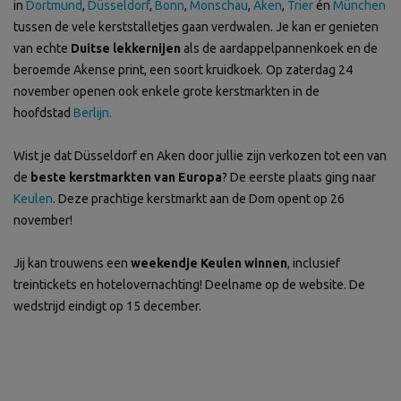
in
Dortmund
,
Düsseldorf
,
Bonn
,
Monschau
,
Aken
,
Trier
én
München
tussen de vele kerststalletjes gaan verdwalen. Je kan er genieten
van echte
Duitse lekkernijen
als de aardappelpannenkoek en de
beroemde Akense print, een soort kruidkoek. Op zaterdag 24
november openen ook enkele grote kerstmarkten in de
hoofdstad
Berlijn.
Wist je dat Düsseldorf en Aken door jullie zijn verkozen tot een van
de
beste kerstmarkten van Europa
? De eerste plaats ging naar
Keulen
. Deze prachtige kerstmarkt aan de Dom opent op 26
november!
Jij kan trouwens een
weekendje Keulen winnen
, inclusief
treintickets en hotelovernachting! Deelname op de website. De
wedstrijd eindigt op 15 december.