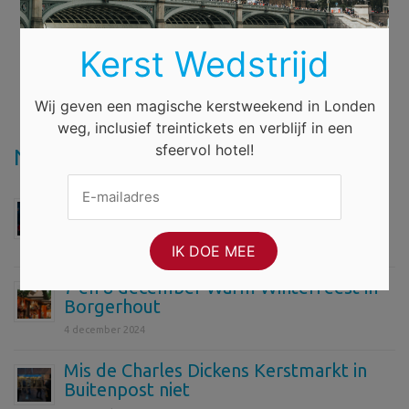
Kerst Wedstrijd
Wij geven een magische kerstweekend in Londen
weg, inclusief treintickets en verblijf in een
sfeervol hotel!
Nieuws
Ontdek de magie van Winterlicht in
Bokrijk
6 december 2024
7 en 8 december Warm Winterfeest in
Borgerhout
4 december 2024
Mis de Charles Dickens Kerstmarkt in
Buitenpost niet