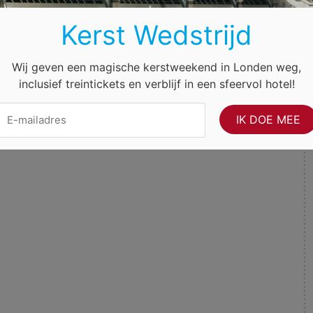
Kerst Wedstrijd
ingericht als een soort kerststal, schreven we al in de eerste
 je auto niet van extra verlichting mag voorzien, maar de
Wij geven een magische kerstweekend in Londen weg,
ordt gehouden wel aanwezig. Niettemin zijn er andere manieren
inclusief treintickets en verblijf in een sfeervol hotel!
nplank en het dashboard zijn plekken waar, mits niet te
jk
kerstmannetjes
staan – al dan niet wiebelend. Aan de antenne
cht wil uitpakken bevestigt het gewei van Rudolph op zijn dak.
ts/auto’ in en je ziet de wildste ideeën voorbijkomen. Maar