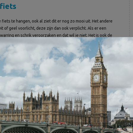
fiets
iets te hangen, ook al ziet dit er nog zo mooi uit. Het andere
 of geel voorlicht, deze zijn dan ook verplicht. Als er een
warring en schrik veroorzaken en dat wil je niet. Het is ook de
stkraam een aanrijding veroorzaakt. Over verzekering gesproken,
 om de vele uitgaven (cadeautjes en boodschappen!) in deze
t kratje op je stuur: kersttakken, eventueel met kerstballen eraan
a in de echte kerstkleuren: groen, wit en rood. Zorg wel dat er
vondlicht, met de weerkaatsende straat- en kerstverlichting,
e op je stuur. Heb je een bakfiets, dan kun je helemaal uitpakken.
de bak. Natuurlijk ga je met diezelfde versierde bakfiets
 naar huis te rijden. Instagram-materiaal!