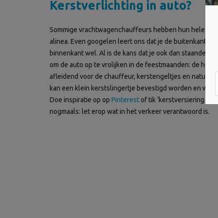
Kerstverlichting in auto?
Sommige vrachtwagenchauffeurs hebben hun hele cabine 
alinea. Even googelen leert ons dat je de buitenkant van
binnenkant wel. Al is de kans dat je ook dan staande w
om de auto op te vrolijken in de feestmaanden: de hoede
afleidend voor de chauffeur, kerstengeltjes en natuurli
kan een klein kerstslingertje bevestigd worden en wie e
Doe inspiratie op op
Pinterest
of tik ‘kerstversiering fie
nogmaals: let erop wat in het verkeer verantwoord is.