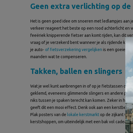
Geen extra verlichting op de 
Het is geen goed idee om snoeren met ledlampjes aan je f
verkeer reageert het beste op een rood achterlicht en wit
feeëriek knipperende fietser aan komt rijden, kan dit ver
vraag of je verzekerd bent wanneer je als rijdende ker
je auto-
of fietsverzekering vergelijken
is een goeie tip
maanden wat te compenseren.
Takken, ballen en slingers
Wat je wel kunt aanbrengen in of op je fietstassen of he
geklemd, eveneens glimmende slingers en andere prullari
niks tussen je spaken terecht kan komen. Zeker in het a
geeft dit een mooi effect. Denk ook aan een kerstbelletj
Plak posters van de
lokale kerstmarkt
op de zijkant van 
kerstshoppen, om uiteindelijk met een bak vol cadeautjes