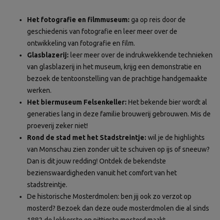
Het fotografie en filmmuseum:
ga op reis door de
geschiedenis van fotografie en leer meer over de
ontwikkeling van fotografie en film.
Glasblazerij
:
leer meer over de indrukwekkende technieken
van glasblazerij in het museum, krijg een demonstratie en
bezoek de tentoonstelling van de prachtige handgemaakte
werken.
Het biermuseum Felsenkeller:
Het bekende bier wordt al
generaties lang in deze familie brouwerij gebrouwen. Mis de
proeverij zeker niet!
Rond de stad met het Stadstreintje:
wil je de highlights
van Monschau zien zonder uit te schuiven op ijs of sneeuw?
Dan is dit jouw redding! Ontdek de bekendste
bezienswaardigheden vanuit het comfort van het
stadstreintje.
De historische Mosterdmolen: ben jij ook zo verzot op
mosterd? Bezoek dan deze oude mosterdmolen die al sinds
1882 de lekkerste en pittigste mosterd maakt.