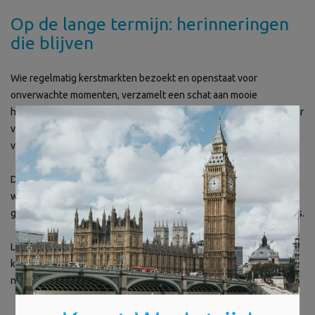
Op de lange termijn: herinneringen
die blijven
Wie regelmatig kerstmarkten bezoekt en openstaat voor
onverwachte momenten, verzamelt een schat aan mooie
×
herinneringen. Het gaat niet alleen om de spullen die je koopt, maar
vooral om de gevoelens die je meeneemt. Warmte, verwondering,
verbinding en pure kerstvreugde.
Die vreugde van onverwachte momenten op kerstmarkten is iets
wat je elk jaar weer kunt herbeleven. Of je nu naar een grote stad
gaat of een kleine lokale markt bezoekt – de magie ligt in de details.
Laat je verrassen. Houd je ogen en hart open. De mooiste
kerstherinneringen ontstaan vaak precies op die momenten die je
niet had zien aankomen.