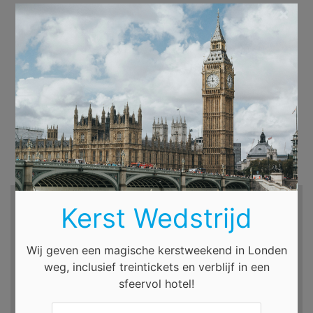
×
Zoek hotels en meer...
Kerst Wedstrijd
Bestemming
Wij geven een magische kerstweekend in Londen
weg, inclusief treintickets en verblijf in een
sfeervol hotel!
Incheckdatum
Uitcheckdatum
za. 8 aug. 2026
zo. 9 aug. 2026