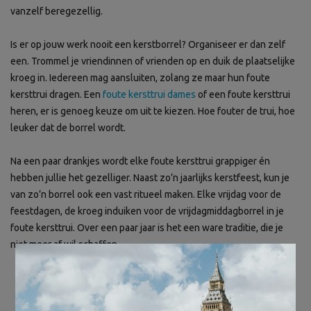
vanzelf beregezellig.
Is er op jouw werk nooit een kerstborrel? Organiseer er dan zelf
een. Trommel je vriendinnen of vrienden op en duik de plaatselijke
kroeg in. Iedereen mag aansluiten, zolang ze maar hun foute
kersttrui dragen. Een
foute kersttrui dames
of een foute kersttrui
heren, er is genoeg keuze om uit te kiezen. Hoe fouter de trui, hoe
leuker dat de borrel wordt.
Na een paar drankjes wordt elke foute kersttrui grappiger én
hebben jullie het gezelliger. Naast zo’n jaarlijks kerstfeest, kun je
van zo’n borrel ook een vast ritueel maken. Elke vrijdag voor de
feestdagen, de kroeg induiken voor de vrijdagmiddagborrel in je
foute kersttrui. Over een paar jaar is het een ware traditie, die je
niet meer af wil schaffen.
×