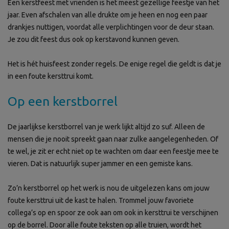
Een kerstfeest met vrienden is het meest gezellige feestje van het
jaar. Even afschalen van alle drukte om je heen en nog een paar
drankjes nuttigen, voordat alle verplichtingen voor de deur staan.
Je zou dit feest dus ook op kerstavond kunnen geven.
Het is hét huisfeest zonder regels. De enige regel die geldt is dat je
in een foute kersttrui komt.
Op een kerstborrel
De jaarlijkse kerstborrel van je werk lijkt altijd zo suf. Alleen de
mensen die je nooit spreekt gaan naar zulke aangelegenheden. Of
te wel, je zit er echt niet op te wachten om daar een feestje mee te
vieren. Dat is natuurlijk super jammer en een gemiste kans.
Zo’n kerstborrel op het werk is nou de uitgelezen kans om jouw
foute kersttrui uit de kast te halen. Trommel jouw favoriete
collega’s op en spoor ze ook aan om ook in kersttrui te verschijnen
op de borrel. Door alle foute teksten op alle truien, wordt het