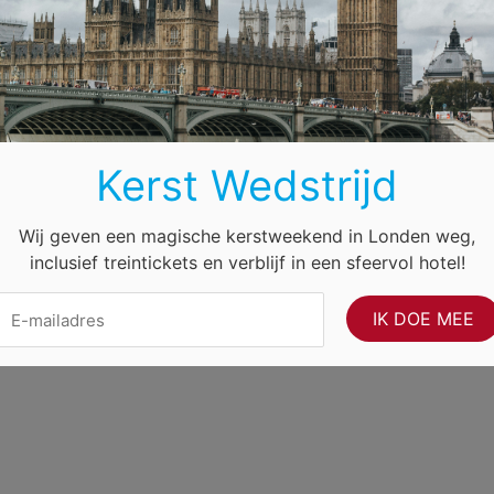
Duitsland
Frankrijk
Engeland
Oostenrijk
nternet Ventures
. Website beheerd door
Volo Media
.
f
Kerst Wedstrijd
Wij geven een magische kerstweekend in Londen weg,
inclusief treintickets en verblijf in een sfeervol hotel!