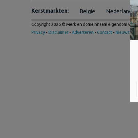
Kerstmarkten:
België
Nederland
Copyright 2026 © Merk en domeinnaam eigendom van
I
Privacy
-
Disclaimer
-
Adverteren
-
Contact
-
Nieuwsbrie