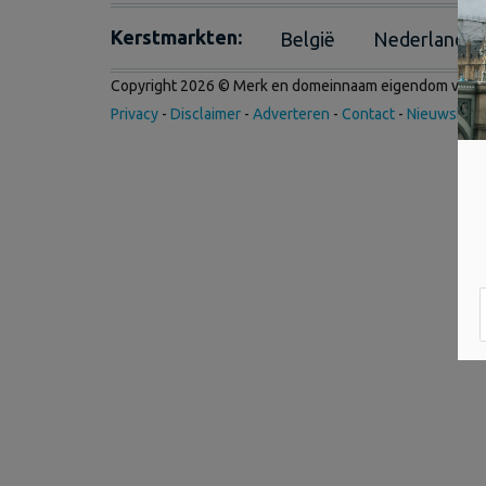
Kerstmarkten:
België
Nederland
Copyright 2026 © Merk en domeinnaam eigendom van
I
Privacy
-
Disclaimer
-
Adverteren
-
Contact
-
Nieuwsbrie