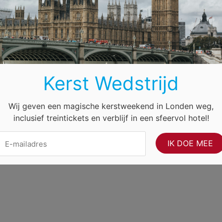
Duitsland
Frankrijk
Engeland
Oostenrijk
nternet Ventures
. Website beheerd door
Volo Media
.
f
Kerst Wedstrijd
Wij geven een magische kerstweekend in Londen weg,
inclusief treintickets en verblijf in een sfeervol hotel!